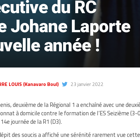
écutive du RC
e Johane Laporte
uvelle année !
RE LOUIS (Kanavaro Boul)
23 janvier 2022
enis, deuxième de la Régional 1 a enchaîné avec une deuxi
nnat à domicile contre le formation de l’ES Seizième (3-0
 14e journée de la R1 (D3).
dépit des soucis a affiché une sérénité rarement vue cette