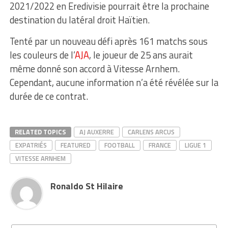
2021/2022 en Eredivisie pourrait être la prochaine
destination du latéral droit Haïtien.
Tenté par un nouveau défi après 161 matchs sous
les couleurs de l’
AJA
, le joueur de 25 ans aurait
même donné son accord à Vitesse Arnhem.
Cependant, aucune information n’a été révélée sur la
durée de ce contrat.
RELATED TOPICS
AJ AUXERRE
CARLENS ARCUS
EXPATRIÉS
FEATURED
FOOTBALL
FRANCE
LIGUE 1
VITESSE ARNHEM
Ronaldo St Hilaire