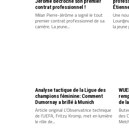
Jérôme décroche son premier
profess
contrat professionnel !
Étienne
Milan Pierre-Jérôme a signé le tout
Une nouv
premier contrat professionnel de sa
Lourdjin
carrière. La jeune...
la jeune 
Analyse tactique de la Ligue des
WUEF
champions féminine: Comment
remp
Dumornay a brillé à Munich
de l
Article original L’Observatrice technique
Buteu
de l’UEFA, Fritzy Kromp, met en lumière
des C
le rôle de...
Melchi