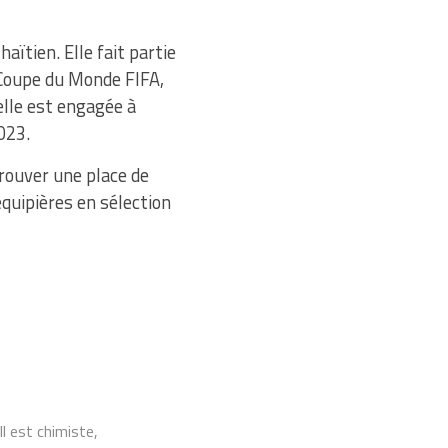
ïtien. Elle fait partie
a Coupe du Monde FIFA,
elle est engagée à
023.
trouver une place de
équipières en sélection
Il est chimiste,