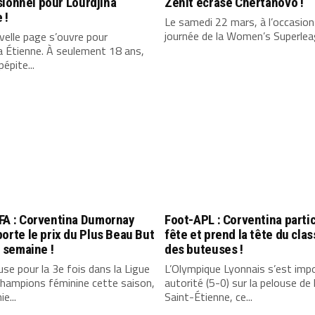
ionnel pour Lourdjina
Zenit écrase Chertanovo !
 !
Le samedi 22 mars, à l’occasion 
journée de la Women’s Superleag
elle page s’ouvre pour
a Étienne. À seulement 18 ans,
pépite...
A : Corventina Dumornay
Foot-APL : Corventina partic
orte le prix du Plus Beau But
fête et prend la tête du cl
a semaine !
des buteuses !
se pour la 3e fois dans la Ligue
L’Olympique Lyonnais s’est imp
hampions féminine cette saison,
autorité (5-0) sur la pelouse de 
e...
Saint-Étienne, ce...