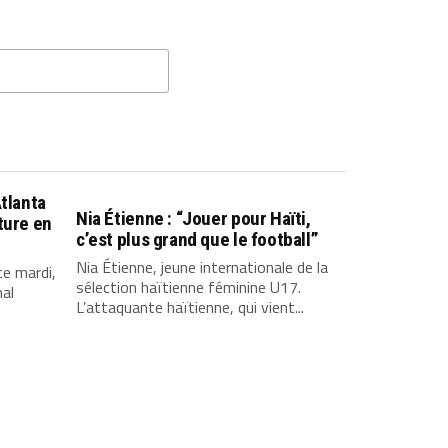
Atlanta
Nia Étienne : “Jouer pour Haïti,
ture en
c’est plus grand que le football”
Nia Étienne, jeune internationale de la
ce mardi,
sélection haïtienne féminine U17.
nal
L’attaquante haïtienne, qui vient...