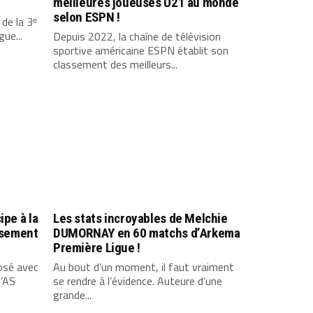
meilleures joueuses U21 au monde
selon ESPN !
de la 3ᵉ
ue...
Depuis 2022, la chaîne de télévision
sportive américaine ESPN établit son
classement des meilleurs...
ipe à la
Les stats incroyables de Melchie
assement
DUMORNAY en 60 matchs d’Arkema
Première Ligue !
osé avec
Au bout d’un moment, il faut vraiment
l’AS
se rendre à l’évidence. Auteure d’une
grande...