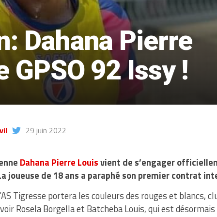
n: Dahana Pierre
le GPSO 92 Issy !
il
29 juin 2022
ienne
Dahana Pierre Louis
vient de s’engager officielle
a joueuse de 18 ans a paraphé son premier contrat int
l’AS Tigresse portera les couleurs des rouges et blancs, cl
voir Rosela Borgella et Batcheba Louis, qui est désormai