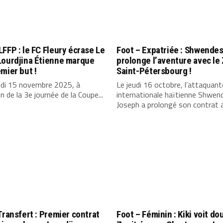
FFP : le FC Fleury écrase Le
Foot – Expatriée : Shwende
Lourdjina Étienne marque
prolonge l’aventure avec le
mier but !
Saint-Pétersbourg !
di 15 novembre 2025, à
Le jeudi 16 octobre, l’attaquant
on de la 3e journée de la Coupe...
internationale haïtienne Shwen
Joseph a prolongé son contrat a
Transfert : Premier contrat
Foot – Féminin : Kiki voit dou