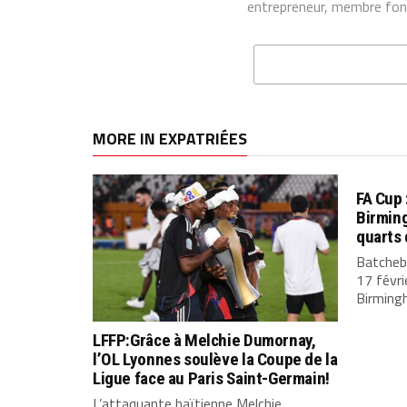
entrepreneur, membre fon
MORE IN EXPATRIÉES
FA Cup 
Birmin
quarts 
Batcheba
17 févri
Birmingh
LFFP:Grâce à Melchie Dumornay,
l’OL Lyonnes soulève la Coupe de la
Ligue face au Paris Saint-Germain!
L’attaquante haïtienne Melchie