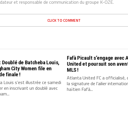
dateur et responsable de communication du groupe K-OZE.
CLICK TO COMMENT
Fafà Picault s’engage avec 
: Doublé de Batcheba Louis,
United et poursuit son aven
gham City Women file en
MLS !
de finale !
Atlanta United FC a officialisé, 
 Louis s’est illustrée ce samedi
la signature de l’ailier internatio
er en inscrivant un doublé avec
haïtien Fafà...
am...