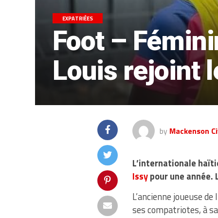
EXPATRIÉES
Foot – Fémini
Louis rejoint 
by
Mackenson Civ
L’internationale haït
Issy
pour une année. L
L’ancienne joueuse de 
ses compatriotes, à sa