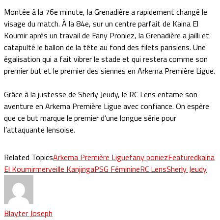
Montée à la 76e minute, la Grenadière a rapidement changé le
visage du match. À la 84e, sur un centre parfait de Kaina El
Koumir après un travail de Fany Proniez, la Grenadière a jailli et
catapulté le ballon de la tête au fond des filets parisiens. Une
égalisation qui a fait vibrer le stade et qui restera comme son
premier but et le premier des siennes en Arkema Première Ligue.
Grâce à la justesse de Sherly Jeudy, le RC Lens entame son
aventure en Arkema Première Ligue avec confiance. On espère
que ce but marque le premier d’une longue série pour
l’attaquante lensoise.
Related Topics
Arkema Première Ligue
fany poniez
Featured
kaina
El Koumir
merveille Kanjinga
PSG Féminine
RC Lens
Sherly Jeudy
Blayter Joseph