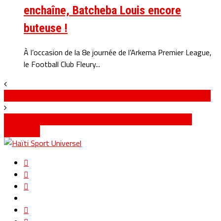
enchaîne, Batcheba Louis encore
buteuse !
À l’occasion de la 8e journée de l’Arkema Premier League,
le Football Club Fleury...
Haïti – Costa Rica : le souvenir d’un exploit historique à raviver
Jour J : Les Grenadiers sont prêts pour le combat face au
Honduras !