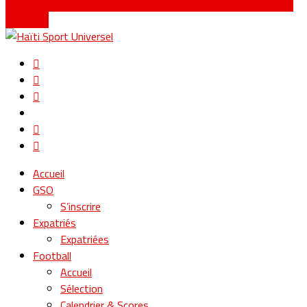
Caribbean Cup : La Juventus des Cayes éliminée dès la phase de
groupes !
Accueil
GSO
S’inscrire
Expatriés
Expatriées
Football
Accueil
Sélection
Calendrier & Scores