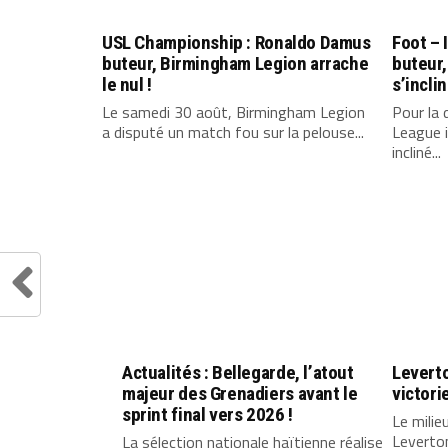
USL Championship : Ronaldo Damus
Foot – 
buteur, Birmingham Legion arrache
buteur,
le nul !
s’incli
Le samedi 30 août, Birmingham Legion
Pour la 
a disputé un match fou sur la pelouse...
League i
incliné...
Actualités : Bellegarde, l’atout
Leverto
majeur des Grenadiers avant le
victori
sprint final vers 2026 !
Le milie
Leverton
La sélection nationale haïtienne réalise