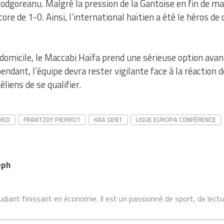
odgoreanu. Malgré la pression de la Gantoise en fin de ma
ore de 1-0. Ainsi, l’international haïtien a été le héros de 
 domicile, le Maccabi Haïfa prend une sérieuse option ava
pendant, l’équipe devra rester vigilante face à la réaction
liens de se qualifier.
RED
FRANTZDY PIERROT
KAA GENT
LIGUE EUROPA CONFÉRENCE
eph
iant finissant en économie. Il est un passionné de sport, de lectur