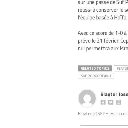
sur une passe de Suf P
réussi à conserver le sc
l’équipe basée à Haïfa.
Avec ce score de 1-0 à
prévu le 21 février. Ce
nul permettra aux Israé
RELATED TOPICS
FEATU
SUF PODGOREANU
Blayter Jos
Blayter JOSEPH est un étud