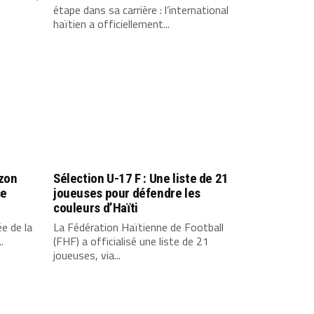
étape dans sa carrière : l’international
haïtien a officiellement...
azon
Sélection U-17 F : Une liste de 21
se
joueuses pour défendre les
couleurs d’Haïti
ée de la
La Fédération Haïtienne de Football
.
(FHF) a officialisé une liste de 21
joueuses, via...