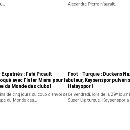
...
Alexandre Pierre n’aurait...
-Expatriés : Fafà Picault
Foot – Turquie : Duckens N
oqué avec l’Inter Miami pour la
buteur, Kayserispor pulvéri
e du Monde des clubs !
Hatayspor !
ns de cinq jours du coup d’envoi de
Ce vendredi, lors de la 29ᵉ journ
upe du Monde des...
Süper Lig turque, Kayserispor a..