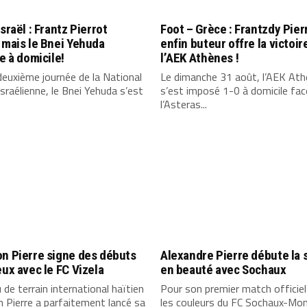
Israël : Frantz Pierrot
Foot – Grèce : Frantzdy Pier
 mais le Bnei Yehuda
enfin buteur offre la victoir
ne à domicile!
l’AEK Athènes !
deuxième journée de la National
Le dimanche 31 août, l’AEK At
sraélienne, le Bnei Yehuda s’est
s’est imposé 1-0 à domicile fac
l’Asteras...
n Pierre signe des débuts
Alexandre Pierre débute la 
eux avec le FC Vizela
en beauté avec Sochaux
u de terrain international haïtien
Pour son premier match officie
 Pierre a parfaitement lancé sa
les couleurs du FC Sochaux-Mon