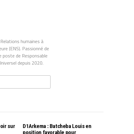
t Relations humaines à
eure (ENS). Passionné de
 le poste de Responsable
Universel depuis 2020.
oir sur
D1Arkema : Batcheba Louis en
position favorable pour