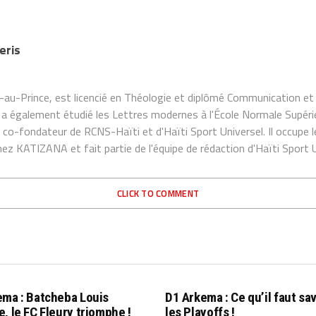
eris
t-au-Prince, est licencié en Théologie et diplômé Communication e
 a également étudié les Lettres modernes à l'École Normale Supéri
t co-fondateur de RCNS-Haïti et d'Haïti Sport Universel. Il occupe
ez KATIZANA et fait partie de l'équipe de rédaction d'Haïti Sport 
CLICK TO COMMENT
ema : Batcheba Louis
D1 Arkema : Ce qu’il faut sav
, le FC Fleury triomphe !
les Playoffs !