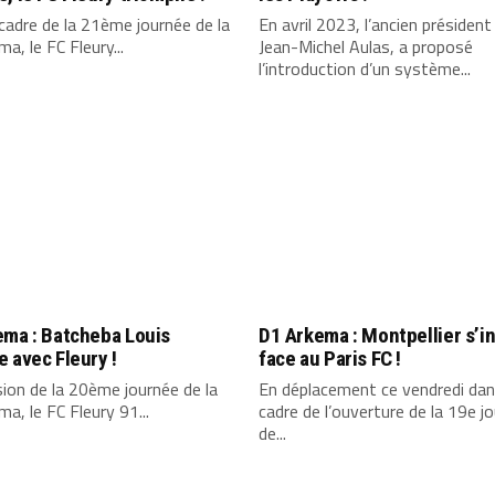
cadre de la 21ème journée de la
En avril 2023, l’ancien président 
a, le FC Fleury...
Jean-Michel Aulas, a proposé
l’introduction d’un système...
ema : Batcheba Louis
D1 Arkema : Montpellier s’in
 avec Fleury !
face au Paris FC !
sion de la 20ème journée de la
En déplacement ce vendredi dan
a, le FC Fleury 91...
cadre de l’ouverture de la 19e j
de...