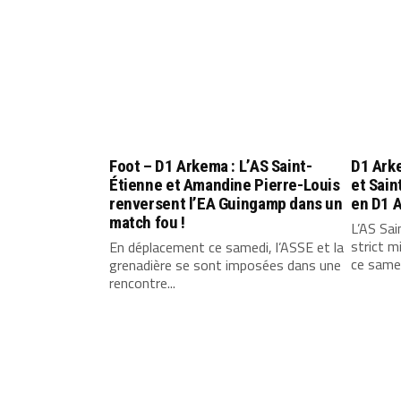
Foot – D1 Arkema : L’AS Saint-
D1 Ark
Étienne et Amandine Pierre-Louis
et Sai
renversent l’EA Guingamp dans un
en D1 
match fou !
L’AS Sai
strict m
En déplacement ce samedi, l’ASSE et la
ce samed
grenadière se sont imposées dans une
rencontre...