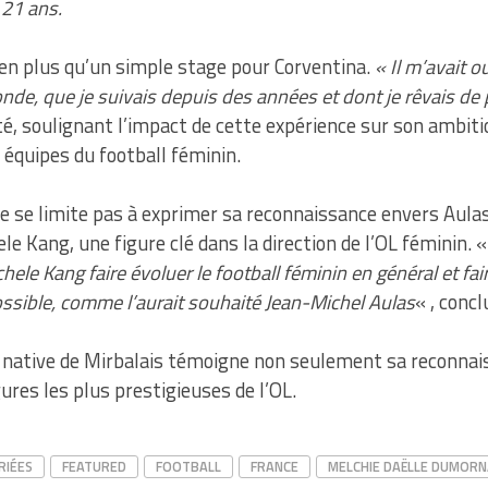
 21 ans.
ien plus qu’un simple stage pour Corventina.
« Il m’avait o
nde, que je suivais depuis des années et dont je rêvais de p
té, soulignant l’impact de cette expérience sur son ambiti
 équipes du football féminin.
 se limite pas à exprimer sa reconnaissance envers Aulas
e Kang, une figure clé dans la direction de l’OL féminin. 
 Kang faire évoluer le football féminin en général et fair
ossible, comme l’aurait souhaité Jean-Michel Aulas
« , concl
a native de Mirbalais témoigne non seulement sa reconnai
ures les plus prestigieuses de l’OL.
RIÉES
FEATURED
FOOTBALL
FRANCE
MELCHIE DAËLLE DUMORN