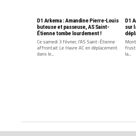
D1 Arkema : Amandine Pierre-Louis
D1 A
buteuse et passeuse, AS Saint-
sur 
Étienne tombe lourdement !
dép
Ce samedi 3 février, l’AS Saint-Étienne
Montp
affrontait Le Havre AC en déplacement
frust
dans le...
la...