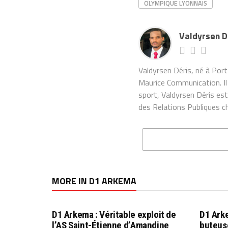
OLYMPIQUE LYONNAIS
Valdyrsen D
Valdyrsen Déris, né à Por
Maurice Communication. Il
sport, Valdyrsen Déris es
des Relations Publiques ch
MORE IN D1 ARKEMA
D1 Arkema : Véritable exploit de
D1 Ark
l’AS Saint-Étienne d’Amandine
buteuse