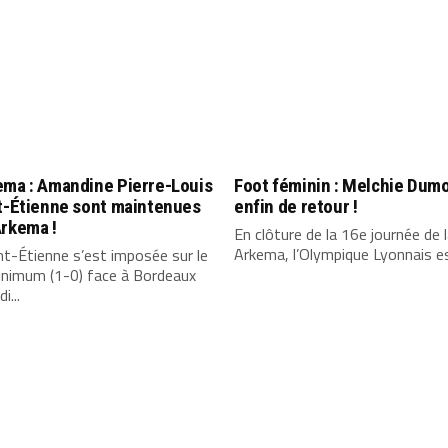
ema : Amandine Pierre-Louis
Foot féminin : Melchie Dum
nt-Étienne sont maintenues
enfin de retour !
Arkema !
En clôture de la 16e journée de 
Arkema, l’Olympique Lyonnais es
nt-Étienne s’est imposée sur le
inimum (1-0) face à Bordeaux
i...